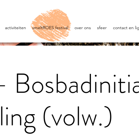
activiteiten
smeltROES festival
over ons
sfeer
contact en li
Bosbadinitia
ling (volw.)