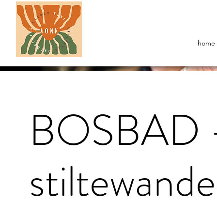
home
BOSBAD - 
stiltewande