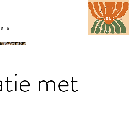
gging
tie met