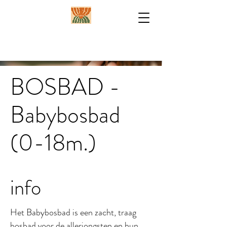
BOSBAD -
Babybosbad
(0-18m.)
info
Het Babybosbad is een zacht, traag
bosbad voor de allerjongsten en hun