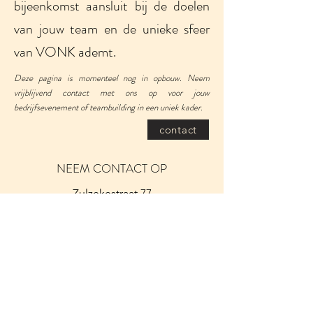
bijeenkomst aansluit bij de doelen
van jouw team en de unieke sfeer
van VONK ademt.
Deze pagina is momenteel nog in opbouw. Neem
vrijblijvend contact met ons op voor jouw
bedrijfsevenement of teambuilding in een uniek kader.
contact
NEEM CONTACT OP
Zulzekestraat 77
9690 Kluisbergen, België
0032494935280
vonknatuurenkunst@gmail.com