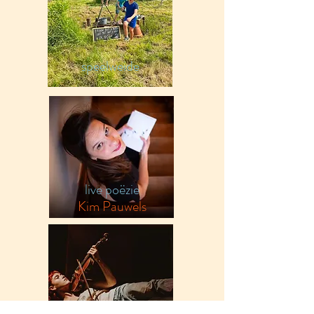
speelweide
live poëzie
Kim Pauwels