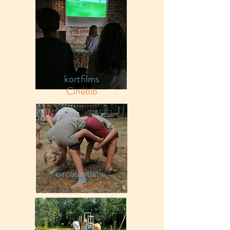
kortfilm
s
Cinébib
circusinitiatie
De Vliegende Mier