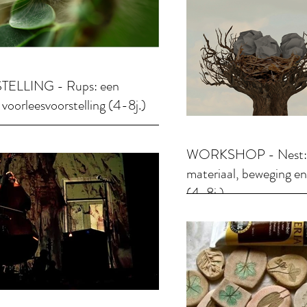
ELLING - Rups: een
 voorleesvoorstelling (4-8j.)
WORKSHOP - Nest: b
materiaal, beweging en
(4-8j.)