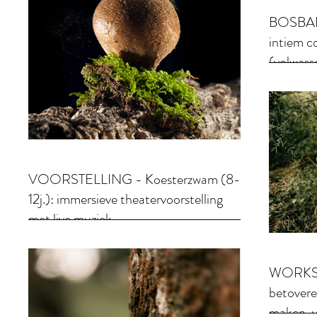
BOSBAD 
intiem c
(volwass
VOORSTELLING - Koesterzwam (8-
12j.): immersieve theatervoorstelling
met live muziek
WORKSHO
betover
maken, v