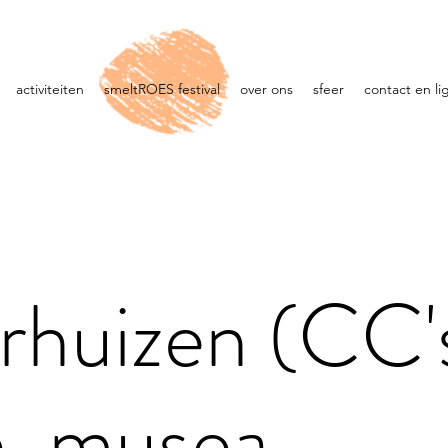
activiteiten
smeltROES festival
over ons
sfeer
contact en li
rhuizen (CC'
n, musea,