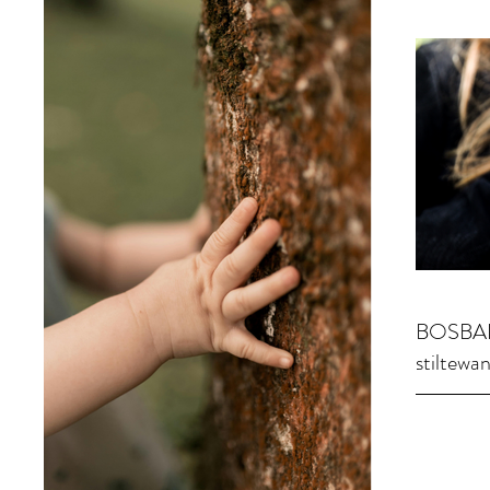
BOSBAD 
stiltewan