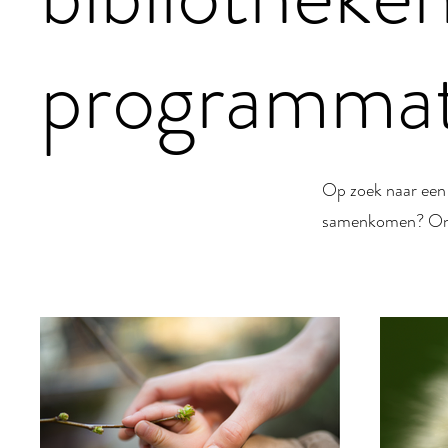
programmat
Op zoek naar een 
samenkomen? Ontd