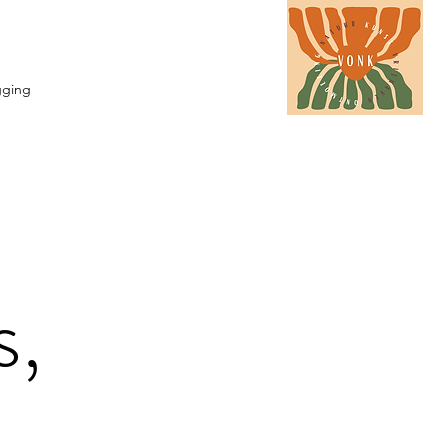
gging
s,