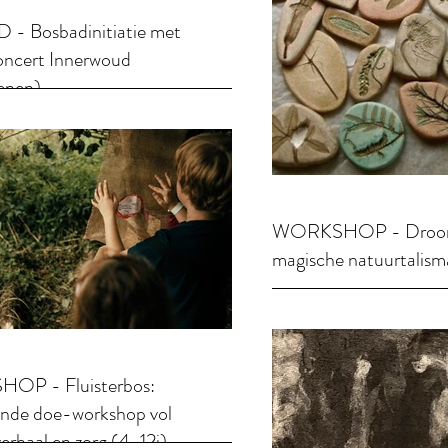
- Bosbadinitiatie met
oncert Innerwoud
enen)
WORKSHOP - Droom
magische natuurtalisma
P - Fluisterbos:
ende doe-workshop vol
erhaal en zorg (4-12j)