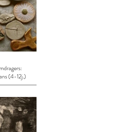
dragers:
ns (4-12j.)