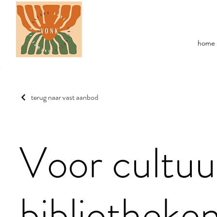
home
terug naar vast aanbod
Voor cultuu
bibliotheke