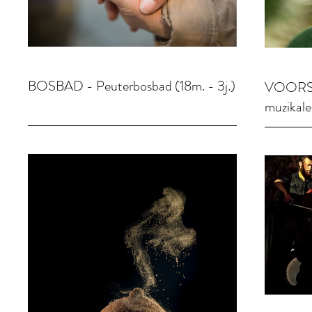
BOSBAD - Peuterbosbad (18m. - 3j.)
VOORST
muzikale